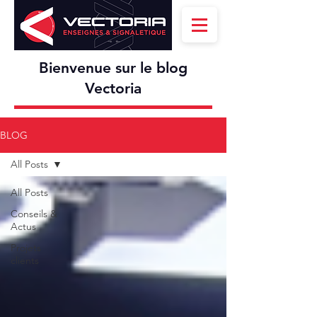
Bienvenue sur le blog
Vectoria
BLOG
All Posts
All Posts
Conseils &
Actus
Projets
clients