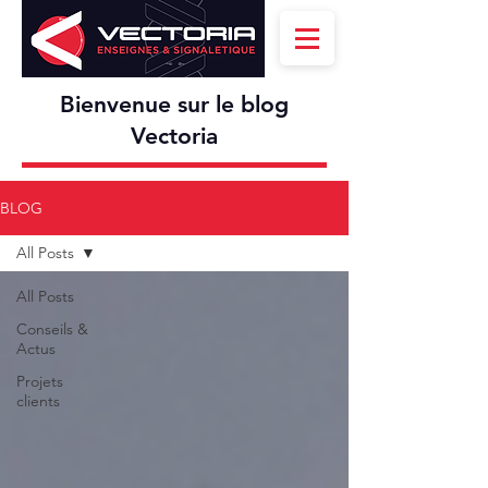
Bienvenue sur le blog
Vectoria
BLOG
All Posts
All Posts
Conseils &
Actus
Projets
clients