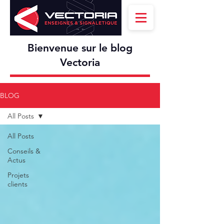
Bienvenue sur le blog
Vectoria
BLOG
All Posts
All Posts
Conseils &
Actus
Projets
clients