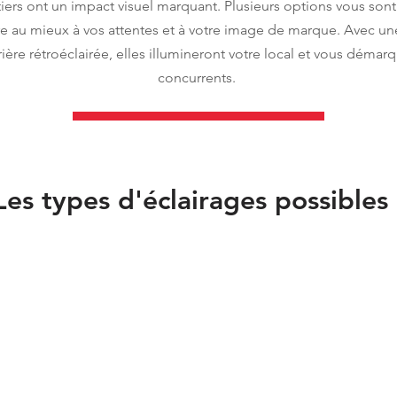
îtiers ont un impact visuel marquant. Plusieurs options vous sont
 au mieux à vos attentes et à votre image de marque. Avec un
rière rétroéclairée, elles illumineront votre local et vous déma
concurrents.
Les types d'éclairages possibles 
Face avant éclairée
Retro-écla