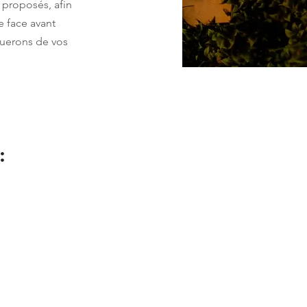
 proposés, afin
e face avant
rquerons de vos
:
irée